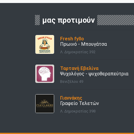
μας προτιμούν
Fresh fyllo
Πρωινό - Μπουγάτσα
Λ. Δημοκρατίας 392
Ταρτανή Εβελίνα
Ψυχολόγος - ψυχοθεραπεύτρια
Βενιζέλου 49
Γιαννάκης
Γραφείο Τελετών
Λ. Δημοκρατίας 398