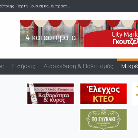
πολης: Γιορτή, μουσική και έμπρακτ...
ός
Ειδήσεις
Διασκέδαση & Πολιτισμός
Μικρέ