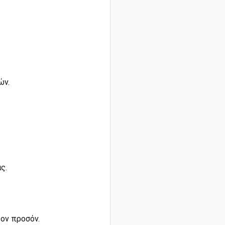
ών.
ς.
ον προσόν.