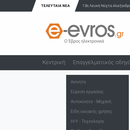
ΤΕΛΕΥΤΑΊΑ ΝΈΑ
13η Λευκή Νύχτα Αλεξανδρού
Κεντρική
Επαγγελματικός οδηγ
Ακίνητα
Εύρεση εργασίας
Αυτοκίνητο - Μηχανή
Είδη οικιακής χρήσης
Η/Υ - Τεχνολογία