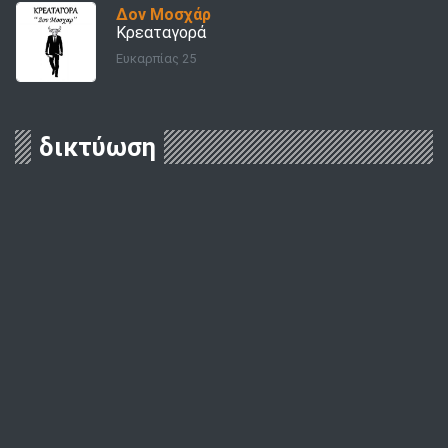
Δον Μοσχάρ
Κρεαταγορά
Ευκαρπίας 25
δικτύωση