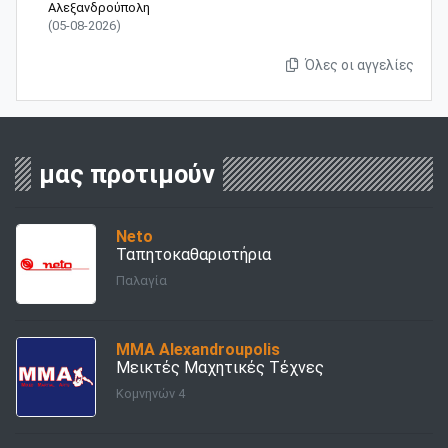
Αλεξανδρούπολη
(05-08-2026)
Όλες οι αγγελίες
μας προτιμούν
Νeto
Ταπητοκαθαριστήρια
Παλαγία
ΜΜΑ Alexandroupolis
Μεικτές Μαχητικές Τέχνες
Κομνηνών 4