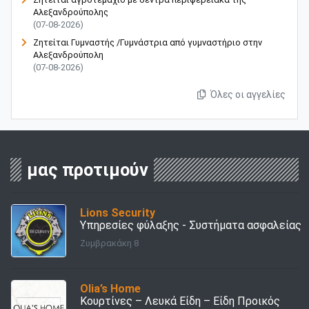
Αλεξανδρούπολης
(07-08-2026)
Ζητείται Γυμναστής /Γυμνάστρια από γυμναστήριο στην
Αλεξανδρούπολη
(07-08-2026)
Όλες οι αγγελίες
μας προτιμούν
Lions Security
Υπηρεσίες φύλαξης - Συστήματα ασφαλείας
Ζυμβρακάκη 8
Olia’s Home
Κουρτίνες – Λευκά Είδη – Είδη Προικός