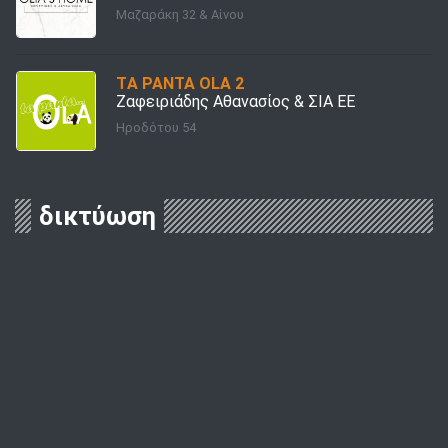
Μαζαράκη 32 & Αίνου
TΑ PANTA OLA 2
Ζαφειριάδης Αθανασίος & ΣΙΑ ΕΕ
Ηροδότου 54
δικτύωση