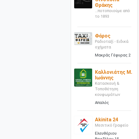
Θράκης
...ποτοποιούμε από
το 1893
Φάρος
Ραδιοταξί - Ειδικά
οχήματα
Μακράς Γέφυρας 2
Καλλονιάτης Μ.
Ιωάννης
Κατασκευή &
Τοποθέτηση
κουφωμάτων
Απαλός
Akinita 24
Μεσιτικό Γραφείο
Ελευθέριου
Βενιζέλου 15