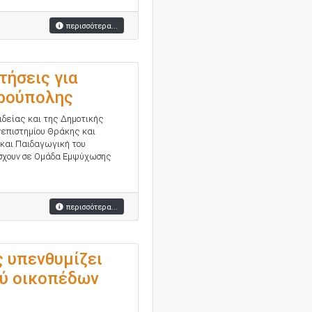
περισσότερα...
ήσεις για
δρούπολης
δείας και της Δημοτικής
νεπιστημίου Θράκης και
 και Παιδαγωγική του
άσχουν σε Ομάδα Εμψύχωσης
περισσότερα...
 υπενθυμίζει
ύ οικοπέδων