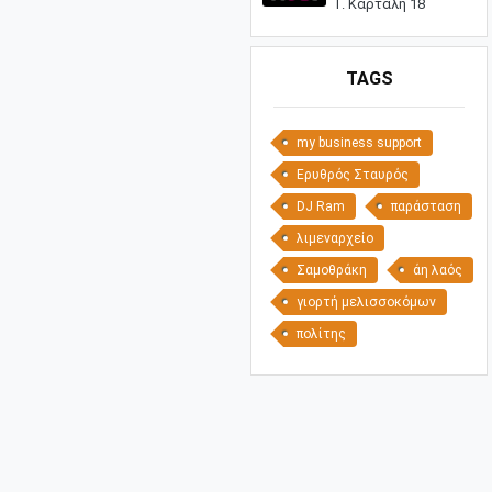
Γ. Καρτάλη 18
TAGS
my business support
Ερυθρός Σταυρός
DJ Ram
παράσταση
λιμεναρχείο
Σαμοθράκη
άη λαός
γιορτή μελισσοκόμων
πολίτης