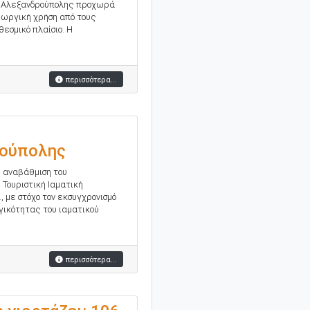
Α Αλεξανδρούπολης προχωρά
εωργική χρήση από τους
εσμικό πλαίσιο. Η
περισσότερα...
νούπολης
ή αναβάθμιση του
Τουριστική Ιαματική
, με στόχο τον εκσυγχρονισμό
ικότητας του ιαματικού
περισσότερα...