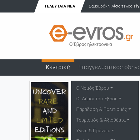
ΤΕΛΕΥΤΑΊΑ ΝΈΑ
Πανήγυρη Αγίου Εύπλου στο
Κεντρική
Επαγγελματικός οδηγ
Ο Νομός Έβρου
Οι Δήμοι του Έβρου
Παράδοση & Πολιτισμός
Τουρισμός & Αξιοθέατα
Υγεία & Πρόνοια