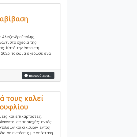
ταβίβαση
ιο Αλεξανδρούπολης,
αντι στα σχέδια της
ας. Κατά την έκτακτη
 2026, το σώμα εξέδωσε ένα
περισσότερα...
ά τους καλεί
Σουφλίου
ομείς και επικαρπωτές,
ίσκονται σε περιοχές: εντός
πόλεων και οικισμών. εντός
διο. σε εκτάσεις με απόσταση