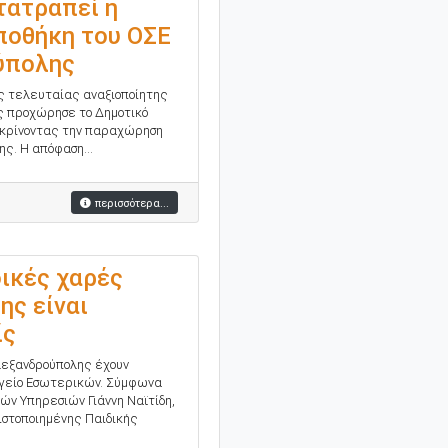
τατραπεί η
ποθήκη του ΟΣΕ
ύπολης
ης τελευταίας αναξιοποίητης
ς προχώρησε το Δημοτικό
εγκρίνοντας την παραχώρηση
ης. Η απόφαση...
περισσότερα...
ικές χαρές
ης είναι
ίς
λεξανδρούπολης έχουν
ργείο Εσωτερικών. Σύμφωνα
ών Υπηρεσιών Γιάννη Ναϊτίδη,
ιστοποιημένης Παιδικής