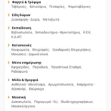
Φαγητό & Τρόφιμα
Ταβέρνες
,
Εστιατόρια
,
Πιτσαρίες
,
Ψαροταβέρνες
Είδη δώρων
Διακόσμηση - Δώρα
,
Μεταξωτά
Εκπαίδευση
Βιβλιοπωλεία
,
Εκπαιδευτήρια - Φροντιστήρια
,
Κ.Ε.Κ
,
Κ.Δ.ΑΠ.
Κατασκευές
Κουφώματα
,
Επιγραφές
,
Οικοδομικές Επιχειρήσεις
,
Μονώσεις - Δομικά υλικά
Μέσα ενημέρωσης
Εφημερίδες
,
Περιοδικά
,
Τηλεοπτικοί Σταθμοί
,
Ραδιόφωνα
Μόδα & Ομορφιά
Αισθητική - Αδυνάτισμα
,
Αρωματοπωλεία
,
Κοσμήματα -
Αξεσουάρ
,
Εσώρουχα
Μουσική
Δισκοπωλεία
,
Παραγωγοί - DJ
,
Studio ηχογραφήσεων
,
Μουσικά όργανα