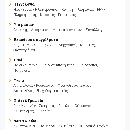
Τεχνολογία
Ηλεκτρικά - Ηλεκτρονικά
,
Κινητή τηλεφωνία
,
Η/Υ -
Πληροφορική
,
Κεραίες - Επισκευές
Υπηρεσίες
Catering
,
Διαφήμιση
,
Δίκτυα διανομών
,
Συνάλλαγμα
Ελεύθερα επαγγέλματα
Λογιστές - Φοροτεχνικοί
,
Μηχανικοί
,
Μεσίτες
,
Φωτογράφοι
Παιδί
Παιδικά Ρούχα
,
Παιδικά υποδήματα
,
Παιδότοποι
,
Παιχνίδια
Υγεία
Ακτινολόγοι - Ραδιολόγοι
,
Φυσικοθεραπευτές
,
Διαιτολόγοι
,
Ψυχοθεραπευτές
Σπίτι & Γραφείο
Είδη Υγιεινής - Σιδηρικά
,
Έπιπλα
,
Θέρμανση -
Κλιματισμός
,
Ξυλεία
Φυτά & Ζώα
Ανθοπωλεία
,
Pet Shops
,
Φυτώρια
,
Γεωργικά εφόδια