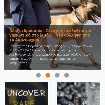
Προηγούμενο
Επόμε
Αλεξανδρούπολη: Συνεχείς οι έλεγχοι για
ναρκωτικά στο λιμάνι - Νέα σύλληψη από
το Λιμεναρχείο
Στελέχη της Περιφερειακής Ομάδας Δίωξης Ναρκωτικών
(ΠΟΔΙΝ/ΛΣ-ΕΛ.ΑΚΤ) του Κεντρικού Λιμεναρχείου
Αλεξανδρούπολης προχώρησαν σε μία ακόμη σύλληψη στον
επιβατικό λιμένα της πόλης. Συγκεκριμένα, τις
μεσημβρινές...