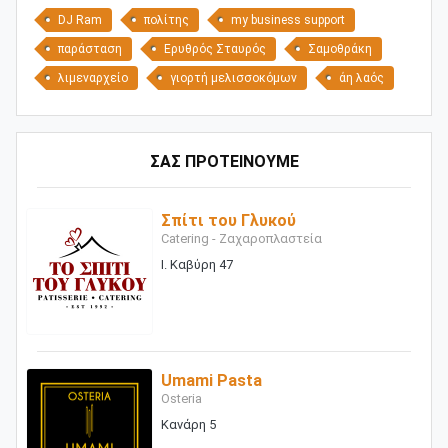
DJ Ram
πολίτης
my business support
παράσταση
Ερυθρός Σταυρός
Σαμοθράκη
λιμεναρχείο
γιορτή μελισσοκόμων
άη λαός
ΣΑΣ ΠΡΟΤΕΙΝΟΥΜΕ
Σπίτι του Γλυκού
Catering - Ζαχαροπλαστεία
Ι. Καβύρη 47
Umami Pasta
Osteria
Κανάρη 5