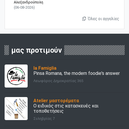
Αλεξανδρούπολη
(06-08-2026)
Όλες οι αγγελίες
μας προτιμούν
la Famiglia
Pinsa Romana, the modern foodie's answer
Λεωφόρος Δημοκρατίας 365
Atelier μαστορέματα
Ο ειδικός στις κατασκευές και
τοποθετήσεις
Συληβρίας 7