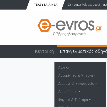
ΤΕΛΕΥΤΑΊΑ ΝΈΑ
Στη Water Polo League 2 η α
Κεντρική
Επαγγελματικός οδηγ
Άθληση
Αυτοκίνητο & Μηχανή
Διαμονή & Ξενοδοχεία
Διασκέδαση
Φαγητό & Τρόφιμα