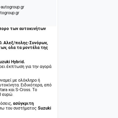
-autogroup.gr
togroup.gr
πορο των αυτοκινήτων
Ο. Αλεξ/πολης-Συνόρων,
ων, ολα τα μοντέλα της
uzuki Hybrid.
ρει έκπτωση για την αγορά
υναμεί με ολόκληρο ή
υτοκίνητα. Ειδικότερα, από
ara και S-Cross. Το
0 ευρώ.
δόσεις,
ασύγκριτη
σω του συστήματος
Suzuki