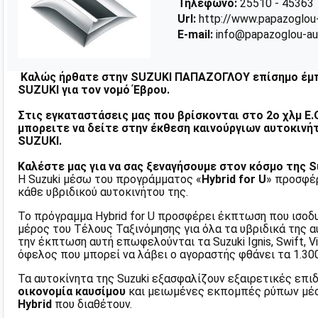
Τηλέφωνο:
25510 - 45363
Url:
http://www.papazoglou
E-mail:
info@papazoglou-au
Καλώς ήρθατε στην SUZUKI ΠΑΠΑΖΟΓΛΟΥ επίσημο έμ
SUZUKI για τον νομό Έβρου.
Στις εγκαταστάσεις μας που βρίσκονται στο 2ο χλμ Ε.
μπορειτε να δείτε στην έκθεση καινούργιων αυτοκινήτ
SUZUKI.
Καλέστε μας για να σας ξεναγήσουμε στον κόσμο της S
Η Suzuki μέσω του προγράμματος «
Hybrid for U
» προσφέ
κάθε υβριδικού αυτοκινήτου της.
Το πρόγραμμα Hybrid for U προσφέρει έκπτωση που ισοδ
μέρος του Τέλους Ταξινόμησης για όλα τα υβριδικά της α
την έκπτωση αυτή επωφελούνται τα Suzuki Ignis, Swift, Vit
όφελος που μπορεί να λάβει ο αγοραστής φθάνει τα 1.30
Τα αυτοκίνητα της Suzuki εξασφαλίζουν εξαιρετικές επι
οικονομία καυσίμου
και μειωμένες εκπομπές ρύπων μέ
Hybrid
που διαθέτουν.