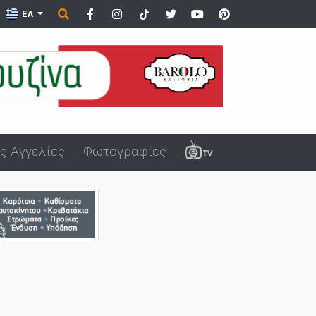
τικά του όργανα σε ανήλικα στον Άβ...
ΕΛ
ς Αγγελίες
Φωτογραφίες