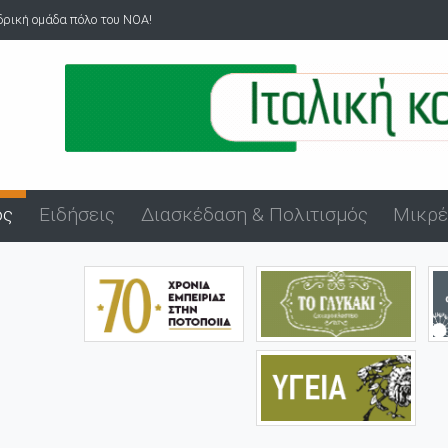
νδρική ομάδα πόλο του ΝΟΑ!
Άνδρας επιδείκνυε τα γεννη
ός
Ειδήσεις
Διασκέδαση & Πολιτισμός
Μικρέ