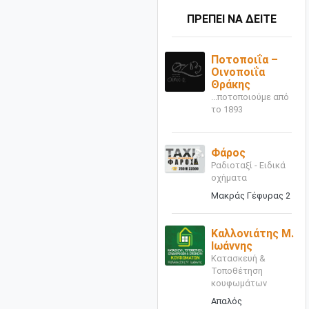
ΠΡΕΠΕΙ ΝΑ ΔΕΙΤΕ
Ποτοποιΐα –
Οινοποιΐα
Θράκης
...ποτοποιούμε από
το 1893
Φάρος
Ραδιοταξί - Ειδικά
οχήματα
Μακράς Γέφυρας 2
Καλλονιάτης Μ.
Ιωάννης
Κατασκευή &
Τοποθέτηση
κουφωμάτων
Απαλός