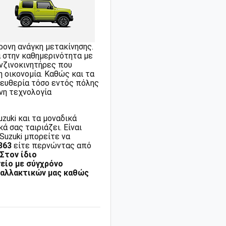
ρονη ανάγκη μετακίνησης.
α στην καθημερινότητα με
νζινοκινητήρες που
 οικονομία. Καθώς και τα
λευθερία τόσο εντός πόλης
νη τεχνολογία
zuki και τα μοναδικά
 σας ταιριάζει. Είναι
Suzuki μπορείτε να
363
είτε περνώντας από
 Στον ίδιο
είο με σύγχρόνο
ταλλακτικών μας καθώς