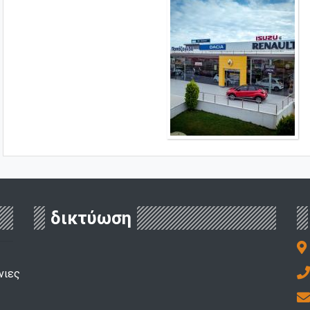
δικτύωση
νιες