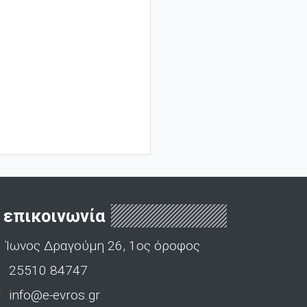
επικοινωνία
Ίωνος Δραγούμη 26, 1ος όροφος
25510 84747
info@e-evros.gr