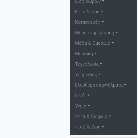
Είδη δώρων
Εκπαίδευση
Κατασκευές
Μέσα ενημέρωσης
Μόδα & Ομορφιά
Μουσική
Τεχνολογία
Υπηρεσίες
Ελεύθερα επαγγέλματα
Παιδί
Υγεία
Σπίτι & Γραφείο
Φυτά & Ζώα