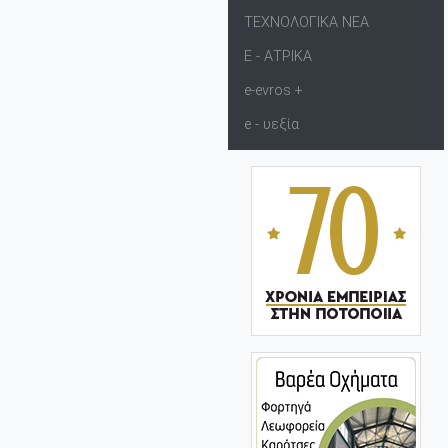
ΤΕΧΝΟΛΟΓΙΚΑ ΝΕΑ
Ε - ΑΤΡΙΚΑ
e-evros +
e - υεξία