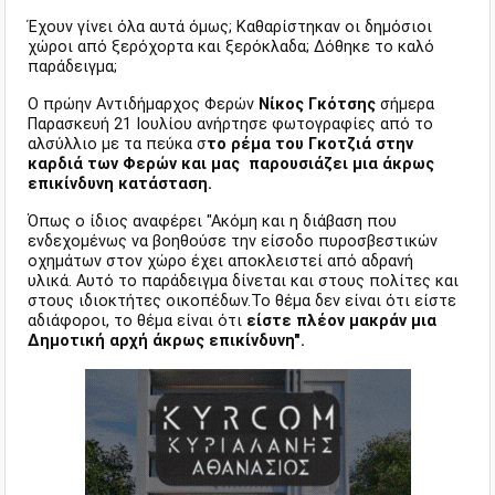
Έχουν γίνει όλα αυτά όμως; Καθαρίστηκαν οι δημόσιοι
χώροι από ξερόχορτα και ξερόκλαδα; Δόθηκε το καλό
παράδειγμα;
Ο πρώην Αντιδήμαρχος Φερών
Νίκος Γκότσης
σήμερα
Παρασκευή 21 Ιουλίου ανήρτησε φωτογραφίες από
το
αλσύλλιο με τα πεύκα σ
το ρέμα του Γκοτζιά στην
καρδιά των Φερών και μας παρουσιάζει μια άκρως
επικίνδυνη κατάσταση.
Όπως ο ίδιος αναφέρει "
Ακόμη και η διάβαση που
ενδεχομένως να βοηθούσε την είσοδο πυροσβεστικών
οχημάτων στον χώρο έχει αποκλειστεί από αδρανή
υλικά.
Αυτό το παράδειγμα δίνεται και στους πολίτες και
στους ιδιοκτήτες οικοπέδων.Το θέμα δεν είναι ότι είστε
αδιάφοροι, το θέμα είναι ότι
είστε πλέον μακράν μια
Δημοτική αρχή άκρως επικίνδυνη".