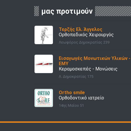
μας προτιμούν
Τερζής Ελ. Άγγελος
Ορθοπεδικός Χειρουργός
Λεωφόρος Δημοκρατίας 239
Εισαγωγές Μονωτικών Υλικών -
ΕΜΥ
Κεραμοσκεπές - Μονώσεις
Λ. Δημοκρατίας 175
Ortho smile
Ορθοδοντικό ιατρείο
14ης Μαΐου 51