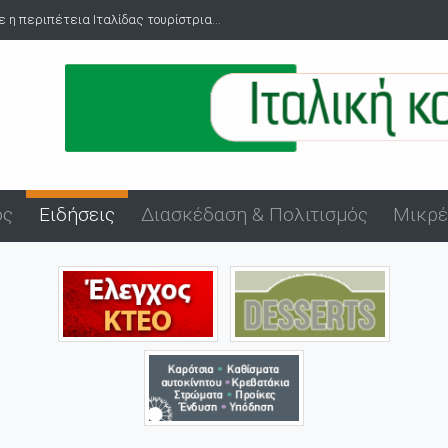
...
Πανήγυρη Αγίου Εύπλου στο λιμάνι της Αλεξανδρούπολης
ός
Ειδήσεις
Διασκέδαση & Πολιτισμός
Μικρέ